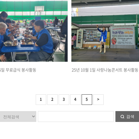
 15일 무료급식 봉사활동
25년 10월 1일 사랑나눔콘서트 봉사활동
1
2
3
4
5
>
검색