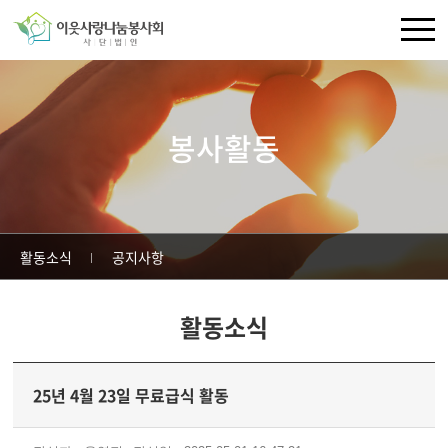
주메뉴 바로가기
컨텐츠 바로가기
봉사활동
활동소식
공지사항
활동소식
25년 4월 23일 무료급식 활동